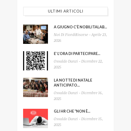
ULTIMI ARTICOLI
A GIUGNO C’È NOBILITALAB...
Noi Di FiordiRisorse - Aprile 23,
2026
E’ L’ORA DI PARTECIPARE...
Osvaldo Danzi - Dicembre 22,
2025
LA NOTTE DI NATALE
ANTICIPATO...
Osvaldo Danzi - Dicembre 16,
2025
GLI HR CHE “NON È...
Osvaldo Danzi - Dicembre 15,
2025