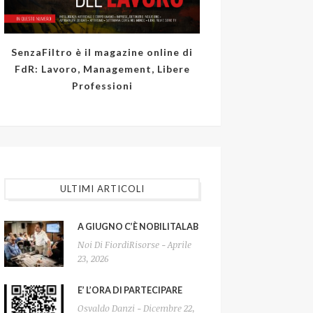
SenzaFiltro è il magazine online di
FdR: Lavoro, Management, Libere
Professioni
ULTIMI ARTICOLI
A GIUGNO C’È NOBILITALAB
Noi Di FiordiRisorse - Aprile
23, 2026
E’ L’ORA DI PARTECIPARE
Osvaldo Danzi - Dicembre 22,