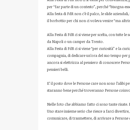
per “far parte di un contesto”, perché “bisogna esse
Alla festa di FdR non c’è il palco, le slide aziendali, 
il borbottio per chi non ci voleva venire “ma altr
Alla Festa di FdR ci si viene per scelta, con tutte 
da Napoli o un camper da Trento.
Alla Festa di FdR ci si viene “per curiosità” e la curi
compagnia, di dedicare un’ora del suo tempo per pr
ancora si elettrizza al pensiero di conoscere Pers
pensieri belli.
E’ il posto dove le Persone care non sono l’alibi 
staranno bene perché troveranno Persone coinvolg
Nelle foto che abbiamo fatto ci sono tante risate. 
Uno stare insieme serio che riesce a farci divertir
comunicare, di trasmettere, di arrivare a Persone 