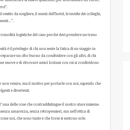
rci”.
il vestito da scegliere, il menù dell’hotel, le invidie dei colleghi,
imenti…”.
le scomodità logistiche del caso perché devi prendere un treno
osità è il privilegio di chi non sente la fatica di un viaggio in
eparare un cibo buono da condividere con gli altri, di chi
one nuove e di ritrovare amici lontani con cui si condividono
per non venire, ma il motivo per portarle con noi, sapendo che
enti e divertenti.
E’ una delle cose che contraddistingue il nostro stare insieme.
e, senza amarezza, senza retropensieri, ma nell’ottica di
come noi, che sono tante e che forse si sentono sole.