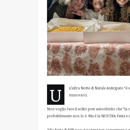
U
n’altra Notte di Natale Anticipato “è
rinnovarci.
Non voglio fare il solito post autoriferito che “la n
probabilmente non lo è. Ma è la NOSTRA Festa e di 
Alla Festa di FdR non ci si viene per convenienza, 