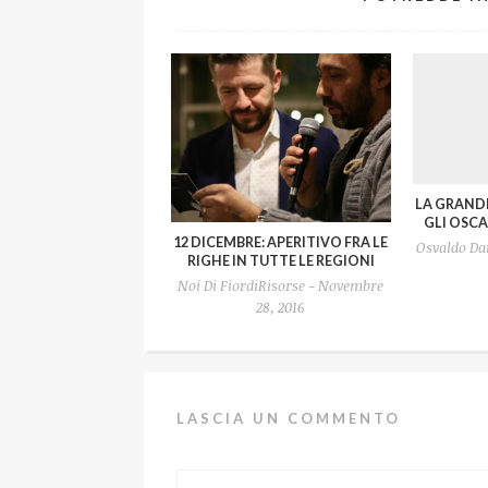
LA GRANDE
GLI OSCA
12 DICEMBRE: APERITIVO FRA LE
Osvaldo Dan
RIGHE IN TUTTE LE REGIONI
Noi Di FiordiRisorse - Novembre
28, 2016
LASCIA UN COMMENTO