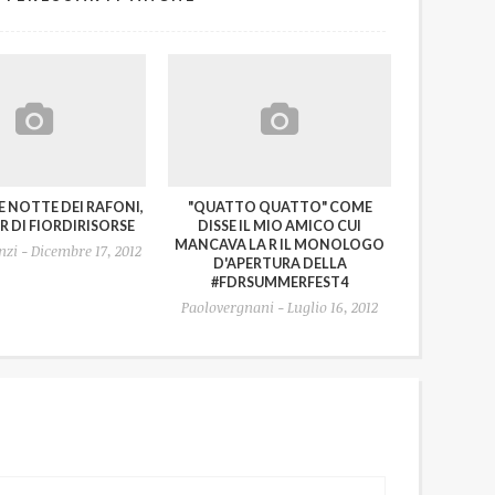
 NOTTE DEI RAFONI,
"QUATTO QUATTO" COME
R DI FIORDIRISORSE
DISSE IL MIO AMICO CUI
MANCAVA LA R IL MONOLOGO
zi - Dicembre 17, 2012
D'APERTURA DELLA
#FDRSUMMERFEST4
Paolovergnani - Luglio 16, 2012