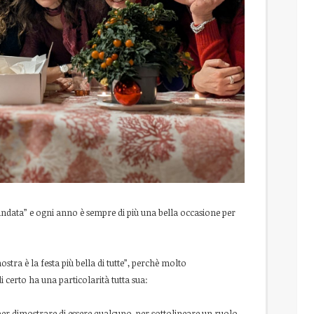
 andata” e ogni anno è sempre di più una bella occasione per
ostra è la festa più bella di tutte”, perchè molto
certo ha una particolarità tutta sua:
per dimostrare di essere qualcuno, per sottolineare un ruolo,