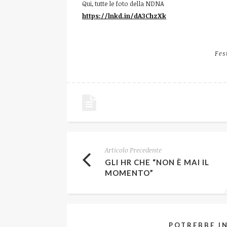
Qui, tutte le foto della NDNA
https://lnkd.in/dA3ChzXk
Fes
Articolo Precedente
GLI HR CHE “NON È MAI IL
MOMENTO”
POTREBBE I