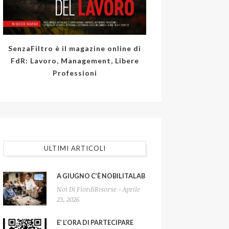
SenzaFiltro è il magazine online di
FdR: Lavoro, Management, Libere
Professioni
ULTIMI ARTICOLI
A GIUGNO C’È NOBILITALAB
Noi Di FiordiRisorse - Aprile
23, 2026
E’ L’ORA DI PARTECIPARE