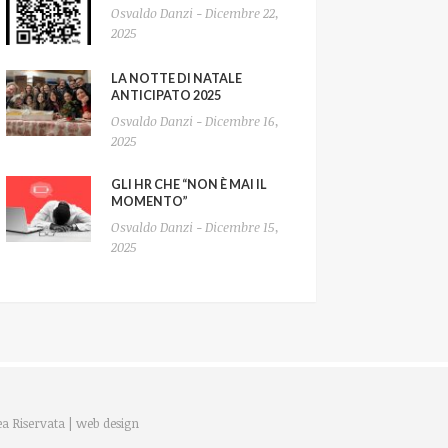
Osvaldo Danzi - Dicembre 22,
2025
LA NOTTE DI NATALE
ANTICIPATO 2025
Osvaldo Danzi - Dicembre 16,
2025
GLI HR CHE “NON È MAI IL
MOMENTO”
Osvaldo Danzi - Dicembre 15,
2025
a Riservata
|
web design