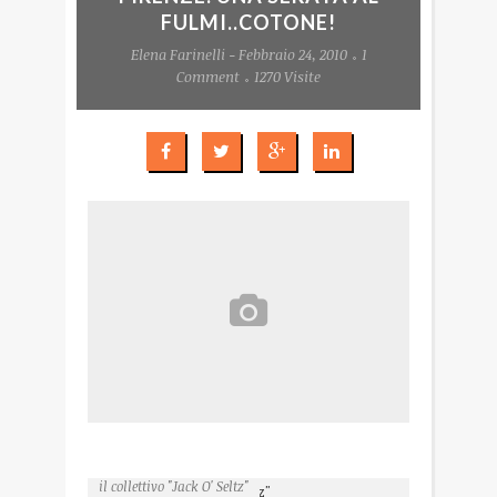
FULMI..COTONE!
Elena Farinelli - Febbraio 24, 2010
1
Comment
1270 Visite
il collettivo "Jack O' Seltz"