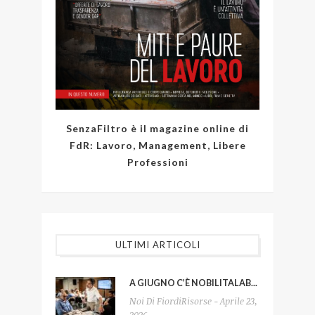
SenzaFiltro è il magazine online di
FdR: Lavoro, Management, Libere
Professioni
ULTIMI ARTICOLI
A GIUGNO C’È NOBILITALAB...
Noi Di FiordiRisorse - Aprile 23,
2026