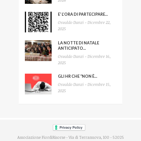
E’ L’ORA DI PARTECIPARE...
Osvaldo Danzi - Dicembre 22,
2025
LA NOTTE DI NATALE
ANTICIPATO...
Osvaldo Danzi - Dicembre 16,
2025
GLI HR CHE “NON È...
Osvaldo Danzi - Dicembre 15,
2025
Associazione FiordiRisorse - Via di Terranuova, 100 - 52025