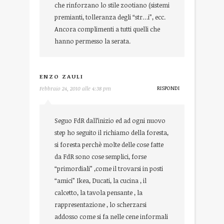
che rinforzano lo stile zootiano (sistemi
premianti, tolleranza degli “str…i”, ecc.
Ancora complimenti a tutti quelli che
hanno permesso la serata.
ENZO ZAULI
RISPONDI
Febbraio 24, 2010 alle 4:38 pm
Seguo FdR dall’inizio ed ad ogni nuovo
step ho seguito il richiamo della foresta,
si foresta perchè molte delle cose fatte
da FdR sono cose semplici, forse
“primordiali” ,come il trovarsi in posti
“amici” Ikea, Ducati, la cucina , il
calcetto, la tavola pensante , la
rappresentazione , lo scherzarsi
addosso come si fa nelle cene informali