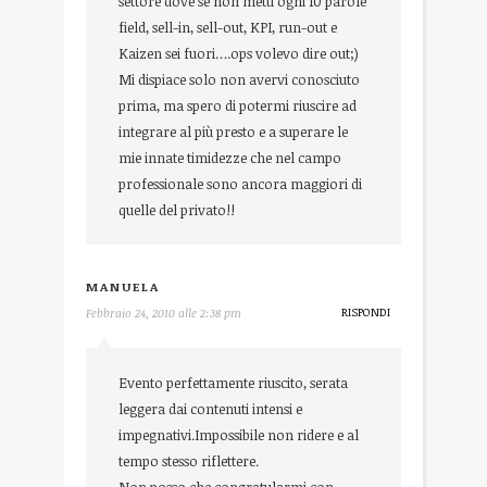
settore dove se non metti ogni 10 parole
field, sell-in, sell-out, KPI, run-out e
Kaizen sei fuori….ops volevo dire out;)
Mi dispiace solo non avervi conosciuto
prima, ma spero di potermi riuscire ad
integrare al più presto e a superare le
mie innate timidezze che nel campo
professionale sono ancora maggiori di
quelle del privato!!
MANUELA
RISPONDI
Febbraio 24, 2010 alle 2:38 pm
Evento perfettamente riuscito, serata
leggera dai contenuti intensi e
impegnativi.Impossibile non ridere e al
tempo stesso riflettere.