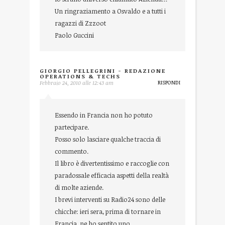
Un ringraziamento a Osvaldo e a tutti i
ragazzi di Zzzoot
Paolo Guccini
GIORGIO PELLEGRINI - REDAZIONE
OPERATIONS & TECHS
RISPONDI
Febbraio 24, 2010 alle 12:43 am
Essendo in Francia non ho potuto
partecipare.
Posso solo lasciare qualche traccia di
commento.
Il libro è divertentissimo e raccoglie con
paradossale efficacia aspetti della realtà
di molte aziende.
I brevi interventi su Radio24 sono delle
chicche: ieri sera, prima di tornare in
Francia, ne ho sentito uno