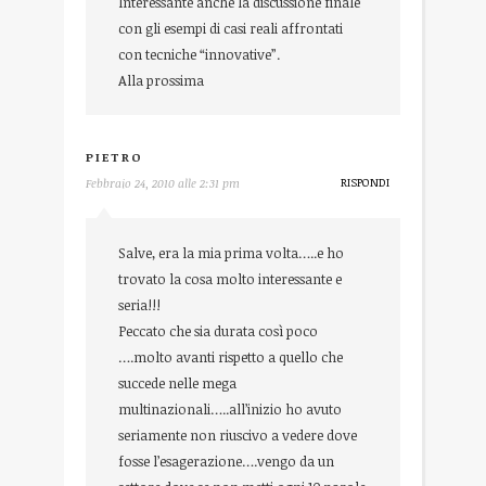
Interessante anche la discussione finale
con gli esempi di casi reali affrontati
con tecniche “innovative”.
Alla prossima
PIETRO
RISPONDI
Febbraio 24, 2010 alle 2:31 pm
Salve, era la mia prima volta…..e ho
trovato la cosa molto interessante e
seria!!!
Peccato che sia durata così poco
….molto avanti rispetto a quello che
succede nelle mega
multinazionali…..all’inizio ho avuto
seriamente non riuscivo a vedere dove
fosse l’esagerazione….vengo da un