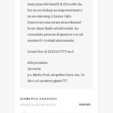
team (macchè team!!) di ZZooottt che
fra un workshop un empowerment e
un en-visioning ci hanno fatto
trascorrere una serata straordinaria!
In un clima fluido ed informale: ho
conosciuto persone di spessore con cui
manterrò i contatti sicuramente.
Grazie Fior di ZZZOOOTTT xx.0
Alla prossima
Giovanni
p.s. Marta Font, sei spettacolare, ma.. lo
dico col carattere giusto???
GIANLUCA GAGGIOLI
RISPONDI
Febbraio 24, 2010 alle 8:07 am