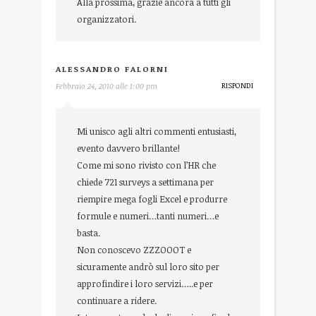
Alla prossima, grazie ancora a tutti gli
organizzatori.
ALESSANDRO FALORNI
RISPONDI
Febbraio 24, 2010 alle 1:00 pm
Mi unisco agli altri commenti entusiasti,
evento davvero brillante!
Come mi sono rivisto con l’HR che
chiede 721 surveys a settimana per
riempire mega fogli Excel e produrre
formule e numeri…tanti numeri…e
basta.
Non conoscevo ZZZOOOT e
sicuramente andrò sul loro sito per
approfindire i loro servizi…..e per
continuare a ridere.