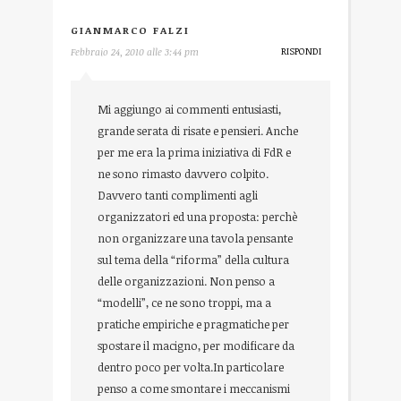
GIANMARCO FALZI
RISPONDI
Febbraio 24, 2010 alle 3:44 pm
Mi aggiungo ai commenti entusiasti,
grande serata di risate e pensieri. Anche
per me era la prima iniziativa di FdR e
ne sono rimasto davvero colpito.
Davvero tanti complimenti agli
organizzatori ed una proposta: perchè
non organizzare una tavola pensante
sul tema della “riforma” della cultura
delle organizzazioni. Non penso a
“modelli”, ce ne sono troppi, ma a
pratiche empiriche e pragmatiche per
spostare il macigno, per modificare da
dentro poco per volta.In particolare
penso a come smontare i meccanismi