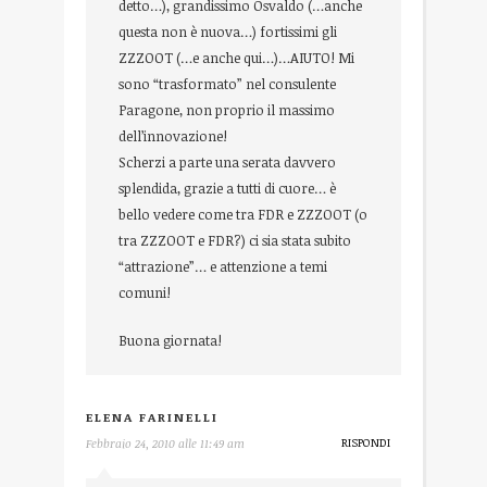
detto…), grandissimo Osvaldo (…anche
questa non è nuova…) fortissimi gli
ZZZOOT (…e anche qui…)…AIUTO! Mi
sono “trasformato” nel consulente
Paragone, non proprio il massimo
dell’innovazione!
Scherzi a parte una serata davvero
splendida, grazie a tutti di cuore… è
bello vedere come tra FDR e ZZZOOT (o
tra ZZZOOT e FDR?) ci sia stata subito
“attrazione”… e attenzione a temi
comuni!
Buona giornata!
ELENA FARINELLI
RISPONDI
Febbraio 24, 2010 alle 11:49 am