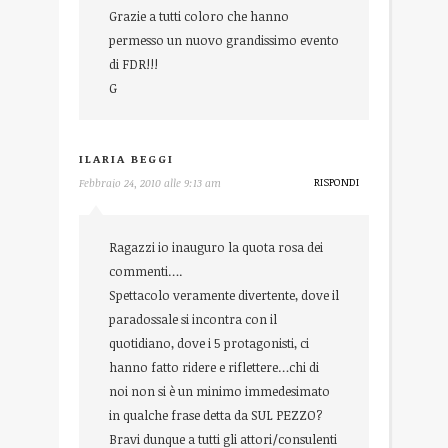
Grazie a tutti coloro che hanno
permesso un nuovo grandissimo evento
di FDR!!!
G
ILARIA BEGGI
RISPONDI
Febbraio 24, 2010 alle 9:13 am
Ragazzi io inauguro la quota rosa dei
commenti….
Spettacolo veramente divertente, dove il
paradossale si incontra con il
quotidiano, dove i 5 protagonisti, ci
hanno fatto ridere e riflettere…chi di
noi non si è un minimo immedesimato
in qualche frase detta da SUL PEZZO?
Bravi dunque a tutti gli attori/consulenti