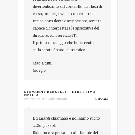
divertentissimo sul controllo dei flussi di
cassa, un megasw per controllarli, il
mitico consulente onnipresente, sempre
capace di interpretare le apsettative del
direttore, ed il servizio IT.
Il primo messaggio che ho ricevuto
sulla serata è stato entusiastico.
Ciao a tutti,
Giorgio
GIOVANNI BERSELLI - DIRETTIVO
EMILIA
RISPONDI
Febbraio 24, 2010 alle 7:08 am
Il Zanardi chiamaaa e noi siamo subito
….Sul pezzo!!!
Rido ancora pensando alle battute del