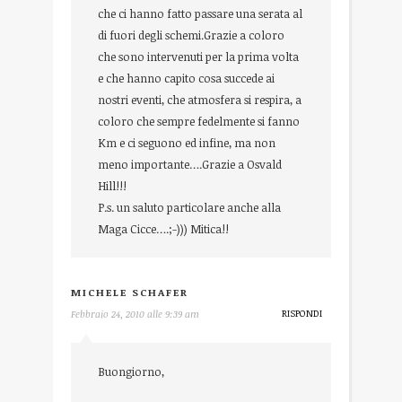
che ci hanno fatto passare una serata al
di fuori degli schemi.Grazie a coloro
che sono intervenuti per la prima volta
e che hanno capito cosa succede ai
nostri eventi, che atmosfera si respira, a
coloro che sempre fedelmente si fanno
Km e ci seguono ed infine, ma non
meno importante….Grazie a Osvald
Hill!!!
P.s. un saluto particolare anche alla
Maga Cicce….;-))) Mitica!!
MICHELE SCHAFER
RISPONDI
Febbraio 24, 2010 alle 9:39 am
Buongiorno,