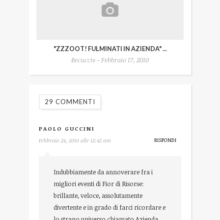
"ZZZOOT! FULMINATI IN AZIENDA" ...
Becucciv - Febbraio 17, 2010
29 COMMENTI
PAOLO GUCCINI
RISPONDI
Febbraio 24, 2010 alle 12:42 am
Indubbiamente da annoverare fra i
migliori eventi di Fior di Risorse:
brillante, veloce, assolutamente
divertente e in grado di farci ricordare e
lo strano universo chiamato Azienda…