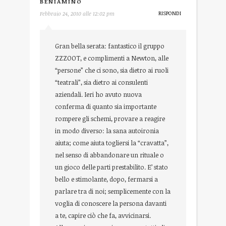
BENIAMINO
RISPONDI
Febbraio 24, 2010 alle 12:02 pm
Gran bella serata: fantastico il gruppo
ZZZOOT, e complimenti a Newton, alle
“persone” che ci sono, sia dietro ai ruoli
“teatrali”, sia dietro ai consulenti
aziendali. Ieri ho avuto nuova
conferma di quanto sia importante
rompere gli schemi, provare a reagire
in modo diverso: la sana autoironia
aiuta; come aiuta togliersi la “cravatta”,
nel senso di abbandonare un rituale o
un gioco delle parti prestabilito. E’ stato
bello e stimolante, dopo, fermarsi a
parlare tra di noi; semplicemente con la
voglia di conoscere la persona davanti
a te, capire ciò che fa, avvicinarsi.