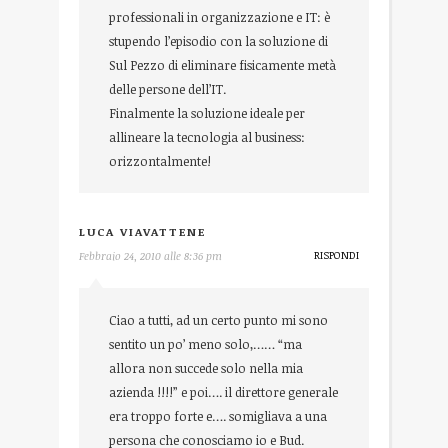
professionali in organizzazione e IT: è
stupendo l’episodio con la soluzione di
Sul Pezzo di eliminare fisicamente metà
delle persone dell’IT.
Finalmente la soluzione ideale per
allineare la tecnologia al business:
orizzontalmente!
LUCA VIAVATTENE
RISPONDI
Febbraio 24, 2010 alle 8:36 pm
Ciao a tutti, ad un certo punto mi sono
sentito un po’ meno solo,…… “ma
allora non succede solo nella mia
azienda !!!!” e poi…. il direttore generale
era troppo forte e…. somigliava a una
persona che conosciamo io e Bud.