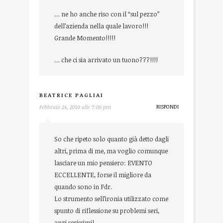
… ne ho anche riso con il “sul pezzo”
dell’azienda nella quale lavoro!!!
Grande Momento!!!!!
… che ci sia arrivato un tuono???!!!!
BEATRICE PAGLIAI
RISPONDI
Febbraio 24, 2010 alle 7:06 pm
So che ripeto solo quanto già detto dagli
altri, prima di me, ma voglio comunque
lasciare un mio pensiero: EVENTO
ECCELLENTE, forse il migliore da
quando sono in Fdr.
Lo strumento sell’ironia utilizzato come
spunto di riflessione su problemi seri,
anzi serissimi!