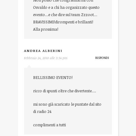
Non posso che congratularmi con
Osvaldo e a chi ha organizzato questo
evento…e che dire sul team Zzzoot…
BRAVISSIMI!dirompenti e brillanti!
Alla prossima!
ANDREA ALBERINI
RISPONDI
Febbraio 24, 2010 alle 3:34 pm
BELLISSIMO EVENTO!
ricco di spunti oltre che divertente….
mi sono già scaricato le puntate dal sito
di radio 24
complimenti a tutti