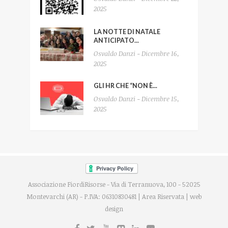
2025
LA NOTTE DI NATALE
ANTICIPATO...
Osvaldo Danzi - Dicembre 16,
2025
GLI HR CHE “NON È...
Osvaldo Danzi - Dicembre 15,
2025
Associazione FiordiRisorse - Via di Terranuova, 100 - 52025
Montevarchi (AR) - P.IVA: 06310830481 |
Area Riservata
|
web
design