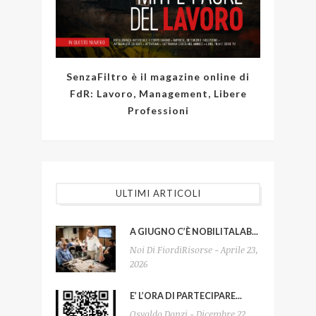
SenzaFiltro è il magazine online di
FdR: Lavoro, Management, Libere
Professioni
ULTIMI ARTICOLI
A GIUGNO C’È NOBILITALAB...
Noi Di FiordiRisorse - Aprile 23,
2026
E’ L’ORA DI PARTECIPARE...
Osvaldo Danzi - Dicembre 22,