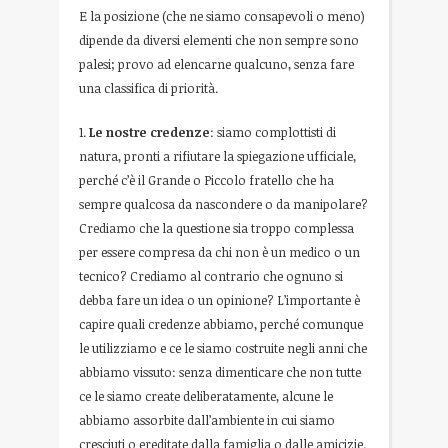
E la posizione (che ne siamo consapevoli o meno)
dipende da diversi elementi che non sempre sono
palesi; provo ad elencarne qualcuno, senza fare
una classifica di priorità.
1.
Le nostre credenze
: siamo complottisti di
natura, pronti a rifiutare la spiegazione ufficiale,
perché c’è il Grande o Piccolo fratello che ha
sempre qualcosa da nascondere o da manipolare?
Crediamo che la questione sia troppo complessa
per essere compresa da chi non è un medico o un
tecnico? Crediamo al contrario che ognuno si
debba fare un idea o un opinione? L’importante è
capire quali credenze abbiamo, perché comunque
le utilizziamo e ce le siamo costruite negli anni che
abbiamo vissuto: senza dimenticare che non tutte
ce le siamo create deliberatamente, alcune le
abbiamo assorbite dall’ambiente in cui siamo
cresciuti o ereditate dalla famiglia o dalle amicizie.