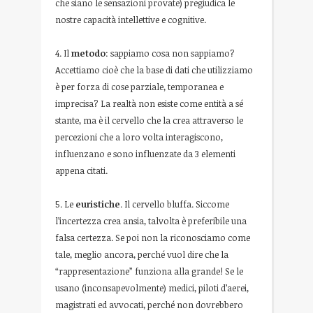
che siano le sensazioni provate) pregiudica le
nostre capacità intellettive e cognitive.
4. Il
metodo
: sappiamo cosa non sappiamo?
Accettiamo cioè che la base di dati che utilizziamo
è per forza di cose parziale, temporanea e
imprecisa? La realtà non esiste come entità a sé
stante, ma è il cervello che la crea attraverso le
percezioni che a loro volta interagiscono,
influenzano e sono influenzate da 3 elementi
appena citati.
5. Le
euristiche
. Il cervello bluffa. Siccome
l’incertezza crea ansia, talvolta è preferibile una
falsa certezza. Se poi non la riconosciamo come
tale, meglio ancora, perché vuol dire che la
“rappresentazione” funziona alla grande! Se le
usano (inconsapevolmente) medici, piloti d’aerei,
magistrati ed avvocati, perché non dovrebbero