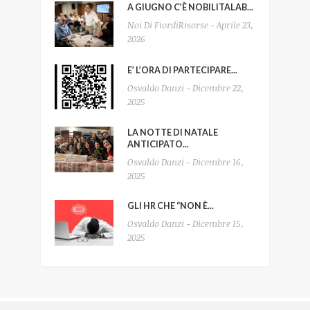
A GIUGNO C’È NOBILITALAB...
Noi Di FiordiRisorse - Aprile 23,
2026
E’ L’ORA DI PARTECIPARE...
Osvaldo Danzi - Dicembre 22,
2025
LA NOTTE DI NATALE
ANTICIPATO...
Osvaldo Danzi - Dicembre 16,
2025
GLI HR CHE “NON È...
Osvaldo Danzi - Dicembre 15,
2025