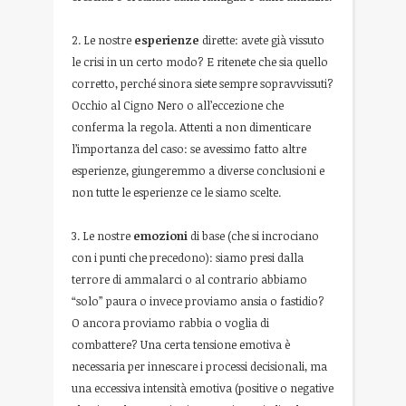
2. Le nostre
esperienze
dirette: avete già vissuto
le crisi in un certo modo? E ritenete che sia quello
corretto, perché sinora siete sempre sopravvissuti?
Occhio al Cigno Nero o all’eccezione che
conferma la regola. Attenti a non dimenticare
l’importanza del caso: se avessimo fatto altre
esperienze, giungeremmo a diverse conclusioni e
non tutte le esperienze ce le siamo scelte.
3. Le nostre
emozioni
di base (che si incrociano
con i punti che precedono): siamo presi dalla
terrore di ammalarci o al contrario abbiamo
“solo” paura o invece proviamo ansia o fastidio?
O ancora proviamo rabbia o voglia di
combattere? Una certa tensione emotiva è
necessaria per innescare i processi decisionali, ma
una eccessiva intensità emotiva (positive o negative