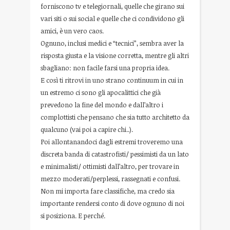
forniscono tv e telegiornali, quelle che girano sui
vari siti o sui social e quelle che ci condividono gli
amici, è un vero caos.
Ognuno, inclusi medici e “tecnici”, sembra aver la
risposta giusta e la visione corretta, mentre gli altri
sbagliano: non facile farsi una propria idea.
E così ti ritrovi in uno strano continuum in cui in
un estremo ci sono gli apocalittici che già
prevedono la fine del mondo e dall’altro i
complottisti che pensano che sia tutto architetto da
qualcuno (vai poi a capire chi..).
Poi allontanandoci dagli estremi troveremo una
discreta banda di catastrofisti/ pessimisti da un lato
e minimalisti/ ottimisti dall’altro, per trovare in
mezzo moderati/perplessi, rassegnati e confusi.
Non mi importa fare classifiche, ma credo sia
importante rendersi conto di dove ognuno di noi
si posiziona. E perché.